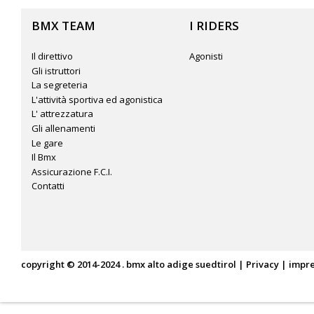
BMX TEAM
I RIDERS
Il direttivo
Agonisti
Gli istruttori
La segreteria
L'attività sportiva ed agonistica
L' attrezzatura
Gli allenamenti
Le gare
Il Bmx
Assicurazione F.C.I.
Contatti
copyright © 2014-2024 . bmx alto adige suedtirol |
Privacy
|
impr