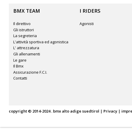
BMX TEAM
I RIDERS
Il direttivo
Agonisti
Gli istruttori
La segreteria
L'attività sportiva ed agonistica
L' attrezzatura
Gli allenamenti
Le gare
Il Bmx
Assicurazione F.C.I.
Contatti
copyright © 2014-2024 . bmx alto adige suedtirol |
Privacy
|
impr