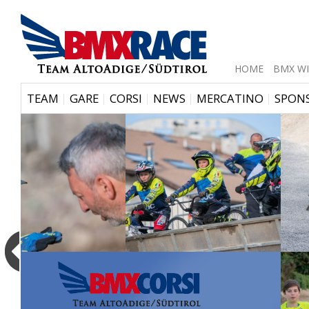
HOME
BMX WI
|
|
|
|
|
TEAM
GARE
CORSI
NEWS
MERCATINO
SPON