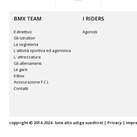
BMX TEAM
I RIDERS
Il direttivo
Agonisti
Gli istruttori
La segreteria
L'attività sportiva ed agonistica
L' attrezzatura
Gli allenamenti
Le gare
Il Bmx
Assicurazione F.C.I.
Contatti
copyright © 2014-2024 . bmx alto adige suedtirol |
Privacy
|
impr