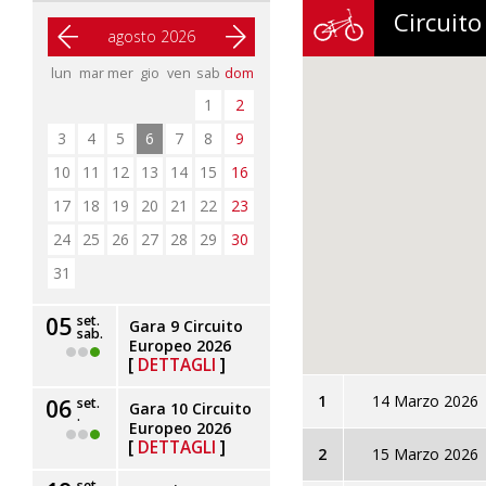
Circuit
agosto 2026
lun
mar
mer
gio
ven
sab
dom
1
2
3
4
5
6
7
8
9
10
11
12
13
14
15
16
17
18
19
20
21
22
23
24
25
26
27
28
29
30
31
set.
05
Gara 9 Circuito
sab.
Europeo 2026
DETTAGLI
1
14 Marzo 2026
set.
06
Gara 10 Circuito
.
Europeo 2026
DETTAGLI
2
15 Marzo 2026
set.