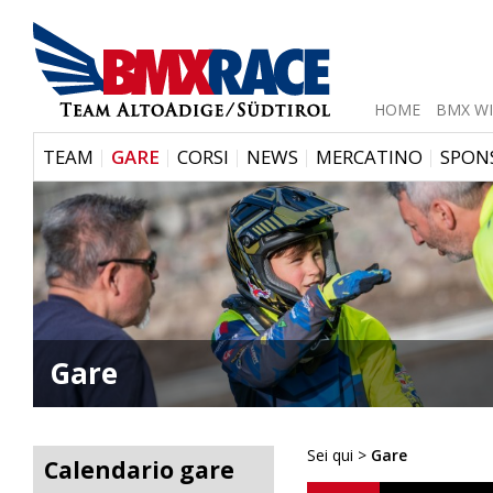
HOME
BMX WI
|
|
|
|
|
TEAM
GARE
CORSI
NEWS
MERCATINO
SPON
Gare
Sei qui >
Gare
Calendario gare